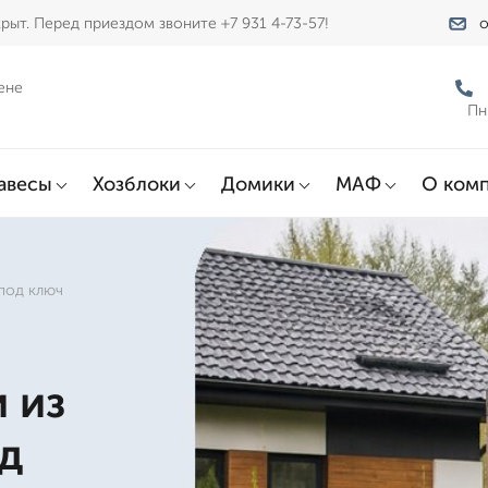
рыт. Перед приездом звоните +7 931 4-73-57!
o
ене
Пн
авесы
Хозблоки
Домики
МАФ
О ком
под ключ
 из
од