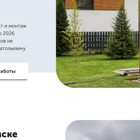
кт и монтаж
о 2026
ов не
натольевичу
работы
мске