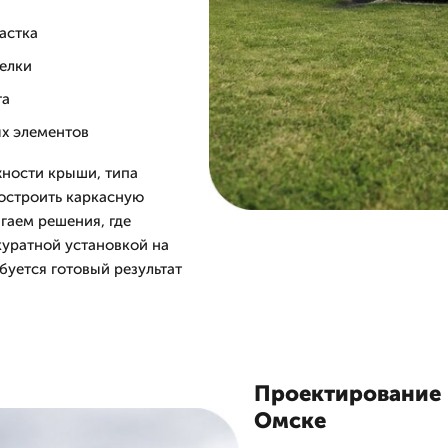
астка
делки
та
ых элементов
жности крыши, типа
остроить каркасную
гаем решения, где
куратной установкой на
буется готовый результат
Проектирование 
Омске