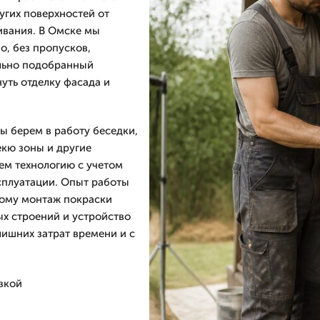
угих поверхностей от
ивания. В Омске мы
о, без пропусков,
льно подобранный
уть отделку фасада и
ы берем в работу беседки,
екю зоны и другие
ем технологию с учетом
ксплуатации. Опыт работы
тому монтаж покраски
х строений и устройство
ишних затрат времени и с
вкой