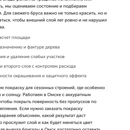
ть, мы оцениваем состояние и подбираем
 Для свежего бруса важно не только красить, но и
аться, чтобы внешний слой лег ровно и не нарушил
ва.
расчет площади
назначению и фактуре дерева
ия и удаление слабых участков
и второго слоя с контролем расхода
ности окрашивания и защитного эффекта
м покраску для сезонных строений, где особенно
м и солнцу. Работаем в Омске с аккуратным
чтобы покрыть поверхность без пропусков по
епления. Если нужно заказать покраску
аранее объясняем, какой результат даст
о прослужит слой и как будет меняться цвет
ля выезда бригады в Омск достаточно оставить