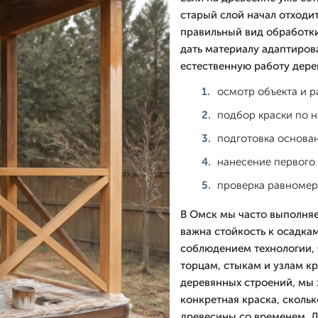
старый слой начал отходи
правильный вид обработки.
дать материалу адаптиров
естественную работу дере
осмотр объекта и 
подбор краски по 
подготовка основан
нанесение первого 
проверка равномер
В Омск мы часто выполняе
важна стойкость к осадка
соблюдением технологии, 
торцам, стыкам и узлам кр
деревянных строений, мы з
конкретная краска, скольк
древесины со временем. Д