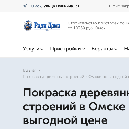
Омск
, улица Пушкина, 31
Офис закр
Строительство пристроек по ц
от 10369 руб. Омск
Услуги
Пристройки
Веранды
Н
Главная
Покраска деревянных строений в Омске по выгодной 
Покраска деревян
строений в Омске
выгодной цене