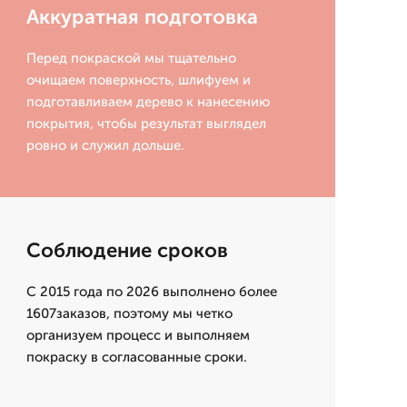
Аккуратная подготовка
Перед покраской мы тщательно
очищаем поверхность, шлифуем и
подготавливаем дерево к нанесению
покрытия, чтобы результат выглядел
ровно и служил дольше.
Соблюдение сроков
С 2015 года по 2026 выполнено более
1607заказов, поэтому мы четко
организуем процесс и выполняем
покраску в согласованные сроки.