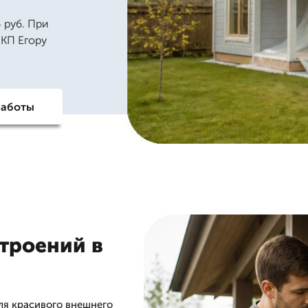
 руб. При
 КП Егору
работы
троений в
ля красивого внешнего