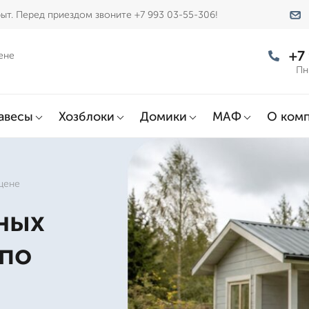
ыт. Перед приездом звоните +7 993 03-55-306!
+7
ене
Пн
авесы
Хозблоки
Домики
МАФ
О ком
цене
ных
 по