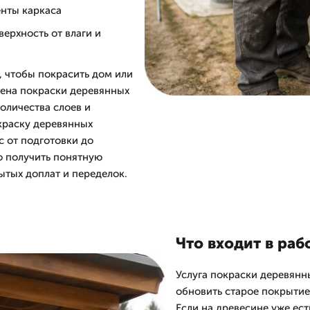
енты каркаса
ерхность от влаги и
 чтобы покрасить дом или
Цена покраски деревянных
количества слоев и
краску деревянных
с от подготовки до
о получить понятную
ытых доплат и переделок.
Что входит в раб
Услуга покраски деревянн
обновить старое покрытие
Если на древесине уже ес