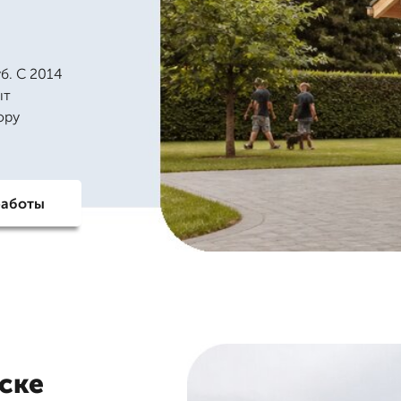
б. С 2014
ыт
ору
работы
ске