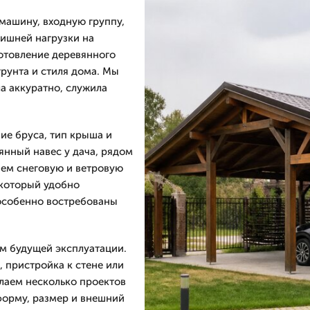
машину, входную группу,
лишней нагрузки на
отовление деревянного
грунта и стиля дома. Мы
а аккуратно, служила
ие бруса, тип крыша и
янный навес у дача, рядом
аем снеговую и ветровую
 который удобно
 особенно востребованы
м будущей эксплуатации.
 пристройка к стене или
лаем несколько проектов
форму, размер и внешний