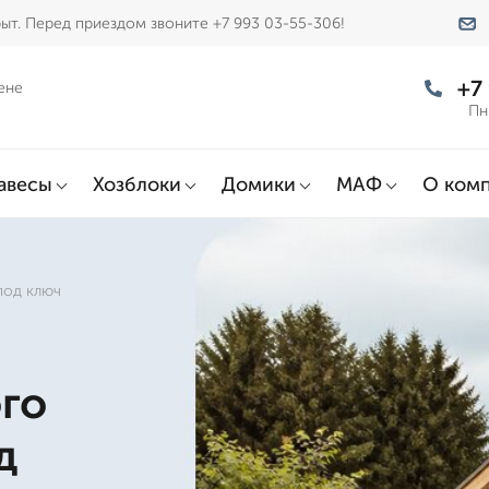
ыт. Перед приездом звоните +7 993 03-55-306!
+7
ене
Пн
авесы
Хозблоки
Домики
МАФ
О ком
под ключ
го
д