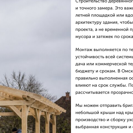
Строительство деревянног
и точного замера. Это важ
летней площадкой или вдо
архитектуру здания, чтоб
проекта, а не временной 
мусора и затяжек по срок
Монтаж выполняется по те
устойчивость всей системы
дача или коммерческой т
бюджету и срокам. В Омск
правильно выполненная ос
влияют на срок службы. П
рассчитывается прозрачно
Мы можем отправить брига
небольшой крыши над кры
производство и сборку ух
выбранная конструкция и 