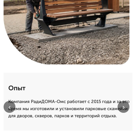
Опыт
Компания РадиДОМА-Омс работает с 2015 года и за это
‹
›
время мы изготовили и установили парковые скамейки
для дворов, скверов, парков и территорий отдыха.