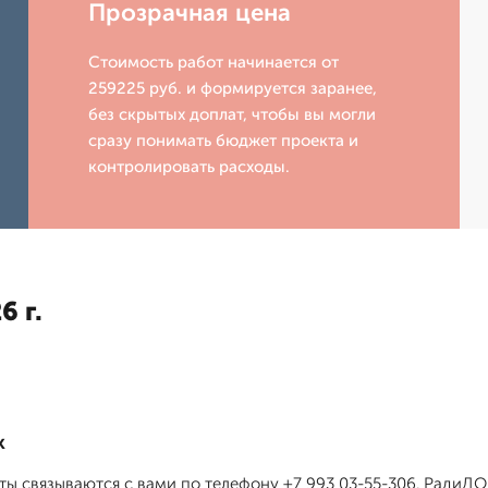
Прозрачная цена
Стоимость работ начинается от
259225 руб. и формируется заранее,
без скрытых доплат, чтобы вы могли
сразу понимать бюджет проекта и
контролировать расходы.
6 г.
к
сты связываются с вами по телефону +7 993 03-55-306. РадиД