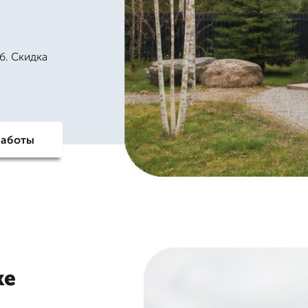
б. Скидка
работы
ке